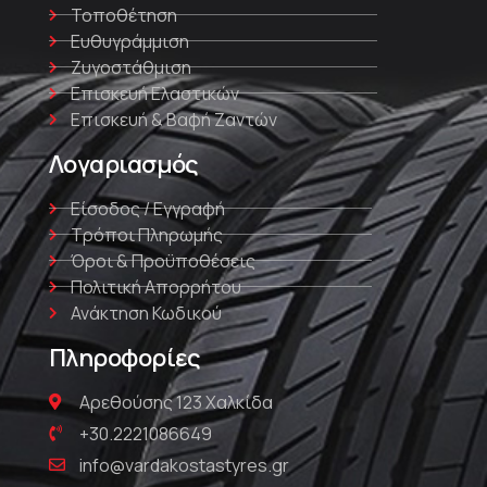
Τοποθέτηση
Ευθυγράμμιση
Ζυγοστάθμιση
Επισκευή Ελαστικών
Επισκευή & Βαφή Ζαντών
Λογαριασμός
Είσοδος / Εγγραφή
Τρόποι Πληρωμής
Όροι & Προϋποθέσεις
Πολιτική Απορρήτου
Ανάκτηση Κωδικού
Πληροφορίες
Αρεθούσης 123 Χαλκίδα
+30.2221086649
info@vardakostastyres.gr