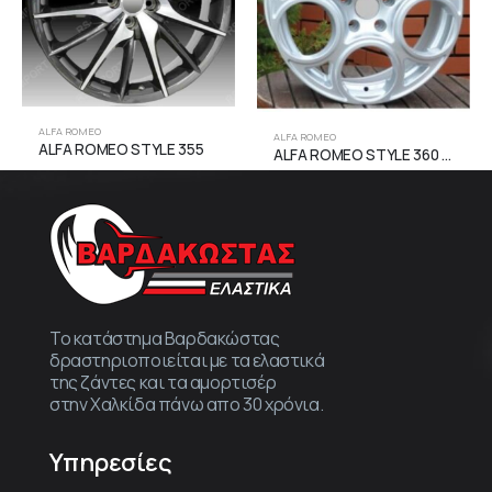
ALFA ROMEO
ALFA ROMEO
ALFA ROMEO STYLE 355
ALFA ROMEO STYLE 360 SILVER
Το κατάστημα Βαρδακώστας
δραστηριοποιείται με τα ελαστικά
της ζάντες και τα αμορτισέρ
στην Χαλκίδα πάνω απο 30 χρόνια.
Υπηρεσίες