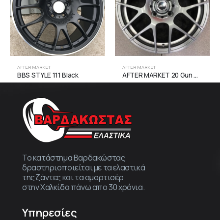
AFTER MARKET
AFTER MARKET
AFTER MARKET 20 Gun Metal Face Machined
BBS STYLE 111 Black
Το κατάστημα Βαρδακώστας
δραστηριοποιείται με τα ελαστικά
της ζάντες και τα αμορτισέρ
στην Χαλκίδα πάνω απο 30 χρόνια.
Υπηρεσίες