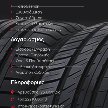
Τοποθέτηση
Ευθυγράμμιση
Ζυγοστάθμιση
Επισκευή Ελαστικών
Επισκευή & Βαφή Ζαντών
Λογαριασμός
Είσοδος / Εγγραφή
Τρόποι Πληρωμής
Όροι & Προϋποθέσεις
Πολιτική Απορρήτου
Ανάκτηση Κωδικού
Πληροφορίες
Αρεθούσης 123 Χαλκίδα
+30.2221086649
info@vardakostastyres.gr