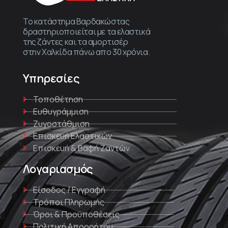
Το κατάστημα Βαρδακώστας
δραστηριοποιείται με τα ελαστικά
της ζάντες και τα αμορτισέρ
στην Χαλκίδα πάνω απο 30 χρόνια.
Υπηρεσίες
Τοποθέτηση
Ευθυγράμμιση
Ζυγοστάθμιση
Επισκευή Ελαστικών
Επισκευή & Βαφή Ζαντών
Λογαριασμός
Είσοδος / Εγγραφή
Τρόποι Πληρωμής
Όροι & Προϋποθέσεις
Πολιτική Απορρήτου