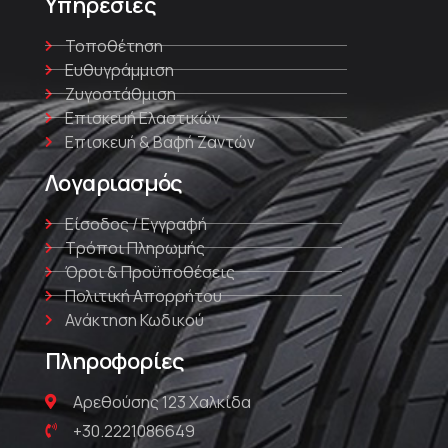
Υπηρεσίες
Τοποθέτηση
Ευθυγράμμιση
Ζυγοστάθμιση
Επισκευή Ελαστικών
Επισκευή & Βαφή Ζαντών
Λογαριασμός
Είσοδος / Εγγραφή
Τρόποι Πληρωμής
Όροι & Προϋποθέσεις
Πολιτική Απορρήτου
Ανάκτηση Κωδικού
Πληροφορίες
Αρεθούσης 123 Χαλκίδα
+30.2221086649