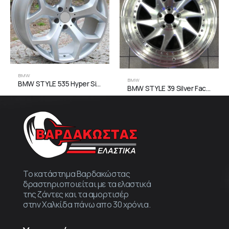
BMW
BMW
BMW STYLE 535 Hyper Silver
BMW STYLE 39 Silver Face Machined
Το κατάστημα Βαρδακώστας
δραστηριοποιείται με τα ελαστικά
της ζάντες και τα αμορτισέρ
στην Χαλκίδα πάνω απο 30 χρόνια.