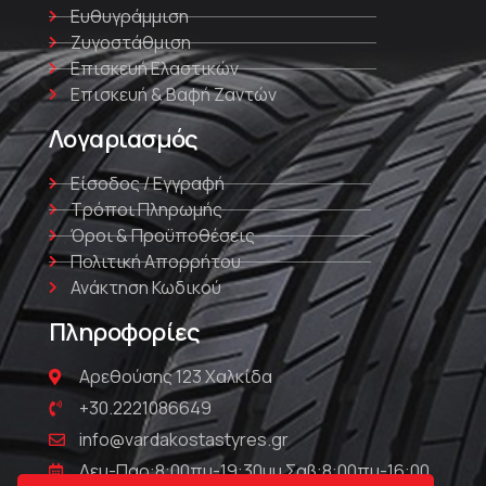
Ευθυγράμμιση
Ζυγοστάθμιση
Επισκευή Ελαστικών
Επισκευή & Βαφή Ζαντών
Λογαριασμός
Είσοδος / Εγγραφή
Τρόποι Πληρωμής
Όροι & Προϋποθέσεις
Πολιτική Απορρήτου
Ανάκτηση Κωδικού
Πληροφορίες
Αρεθούσης 123 Χαλκίδα
+30.2221086649
info@vardakostastyres.gr
Δευ-Παρ:8:00πμ-19:30μμ Σαβ:8:00πμ-16:00