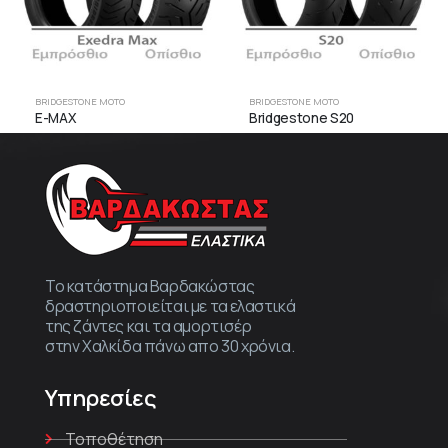
BRIDGESTONE MOTO
BRIDGESTONE MOTO
E-MAX
Bridgestone S20
Το κατάστημα Βαρδακώστας
δραστηριοποιείται με τα ελαστικά
της ζάντες και τα αμορτισέρ
στην Χαλκίδα πάνω απο 30 χρόνια.
Υπηρεσίες
Τοποθέτηση