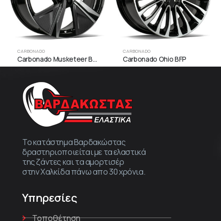
CARBONADO
CARBONADO
Carbonado Musketeer BFP
Carbonado Ohio BFP
Το κατάστημα Βαρδακώστας
δραστηριοποιείται με τα ελαστικά
της ζάντες και τα αμορτισέρ
στην Χαλκίδα πάνω απο 30 χρόνια.
Υπηρεσίες
Τοποθέτηση