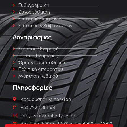
Ευθυγράμμιση
Ζυγοστάθμιση
Επισκευή Ελαστικών
Επισκευή & Βαφή Ζαντών
Λογαριασμός
Είσοδος / Εγγραφή
Τρόποι Πληρωμής
Όροι & Προϋποθέσεις
Πολιτική Απορρήτου
Ανάκτηση Κωδικού
Πληροφορίες
Αρεθούσης 123 Χαλκίδα
+30.2221086649
info@vardakostastyres.gr
Δευ-Παρ:8:00πμ-19:30μμ Σαβ:8:00πμ-16:00