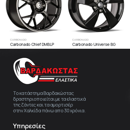
CARBONADO
CARBONADO
Carbonado Chief DMBLP
Carbonado Universe BG
Το κατάστημα Βαρδακώστας
δραστηριοποιείται με τα ελαστικά
της ζάντες και τα αμορτισέρ
στην Χαλκίδα πάνω απο 30 χρόνια.
Υπηρεσίες