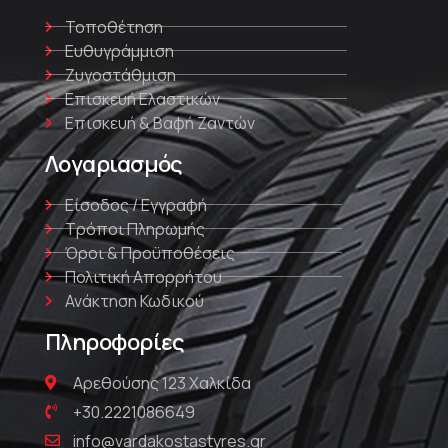
Τοποθέτηση
Ευθυγράμμιση
Ζυγοστάθμιση
Επισκευή Ελαστικών
Επισκευή & Βαφή Ζαντών
Λογαριασμός
Είσοδος / Εγγραφή
Τρόποι Πληρωμής
Όροι & Προϋποθέσεις
Πολιτική Απορρήτου
Ανάκτηση Κωδικού
Πληροφορίες
Αρεθούσης 123 Χαλκίδα
+30.2221086649
info@vardakostastyres.gr