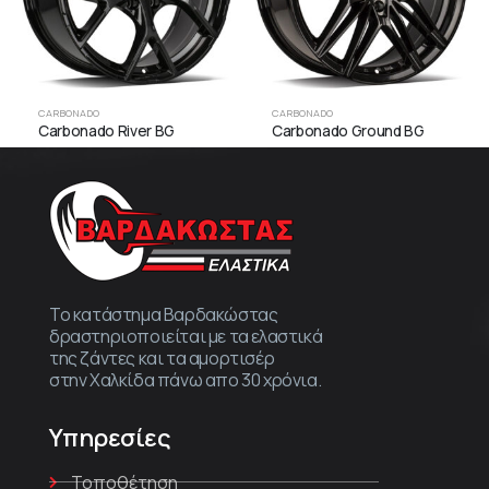
CARBONADO
CARBONADO
Carbonado River BG
Carbonado Ground BG
Το κατάστημα Βαρδακώστας
δραστηριοποιείται με τα ελαστικά
της ζάντες και τα αμορτισέρ
στην Χαλκίδα πάνω απο 30 χρόνια.
Υπηρεσίες
Τοποθέτηση