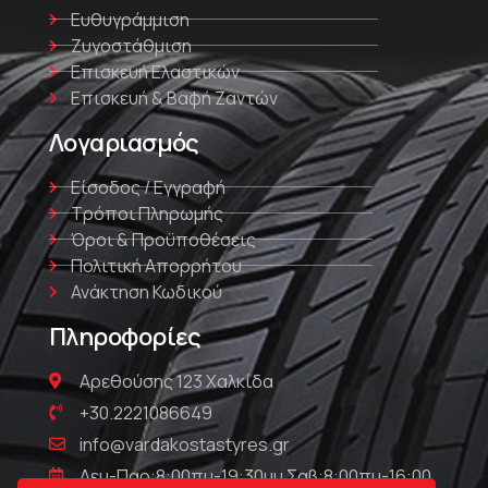
Ευθυγράμμιση
Ζυγοστάθμιση
Επισκευή Ελαστικών
Επισκευή & Βαφή Ζαντών
Λογαριασμός
Είσοδος / Εγγραφή
Τρόποι Πληρωμής
Όροι & Προϋποθέσεις
Πολιτική Απορρήτου
Ανάκτηση Κωδικού
Πληροφορίες
Αρεθούσης 123 Χαλκίδα
+30.2221086649
info@vardakostastyres.gr
Δευ-Παρ:8:00πμ-19:30μμ Σαβ:8:00πμ-16:00