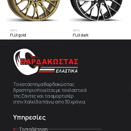
DOTZ
DOTZ
FUJI gold
FUJI dark
Το κατάστημα Βαρδακώστας
δραστηριοποιείται με τα ελαστικά
της ζάντες και τα αμορτισέρ
στην Χαλκίδα πάνω απο 30 χρόνια.
Υπηρεσίες
Τοποθέτηση