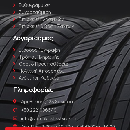
Ευθυγράμμιση
Ζυγοστάθμιση
Επισκευή Ελαστικών
Επισκευή & Βαφή Ζαντών
Λογαριασμός
Είσοδος / Εγγραφή
Τρόποι Πληρωμής
Όροι & Προϋποθέσεις
Πολιτική Απορρήτου
Ανάκτηση Κωδικού
Πληροφορίες
Αρεθούσης 123 Χαλκίδα
+30.2221086649
info@vardakostastyres.gr
Δευ-Παρ:8:00πμ-19:30μμ Σαβ:8:00πμ-16:00