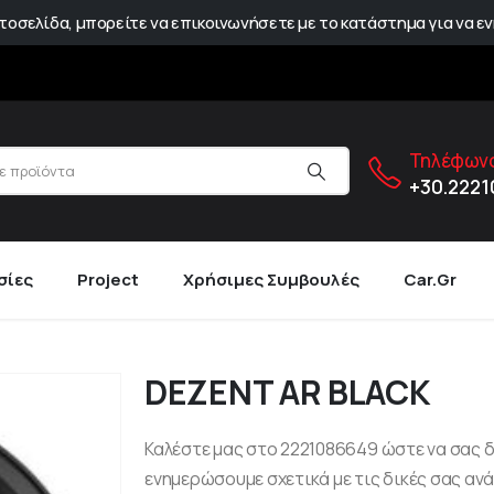
οσελίδα, μπορείτε να επικοινωνήσετε με το κατάστημα για να εν
Τηλέφωνο
+30.222
σίες
Project
Χρήσιμες Συμβουλές
Car.gr
DEZENT AR BLACK
Καλέστε μας στο 2221086649 ώστε να σας 
ενημερώσουμε σχετικά με τις δικές σας ανά