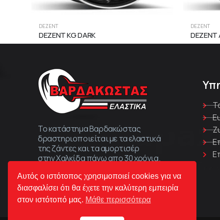
DEZENT
DEZENT
DEZENT KG DARK
DEZENT 
Υπ
Τ
Ε
Το κατάστημα Βαρδακώστας
Ζ
δραστηριοποιείται με τα ελαστικά
Ε
της ζάντες και τα αμορτισέρ
Ε
στην Χαλκίδα πάνω απο 30 χρόνια.
Αυτός ο ιστότοπος χρησιμοποιεί cookies για να
διασφαλίσει ότι θα έχετε την καλύτερη εμπειρία
στον ιστότοπό μας.
Μάθε περισσότερα