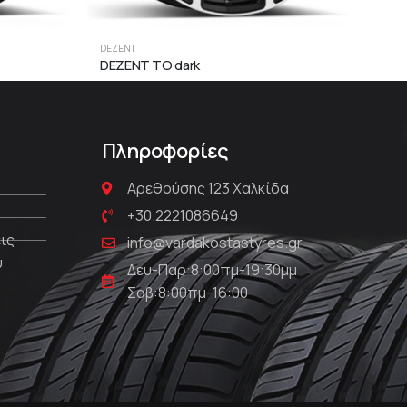
DEZENT
DEZE
DEZENT TO dark
DEZ
Πληροφορίες
Αρεθούσης 123 Χαλκίδα
+30.2221086649
ις
info@vardakostastyres.gr
υ
Δευ-Παρ:8:00πμ-19:30μμ
Σαβ:8:00πμ-16:00