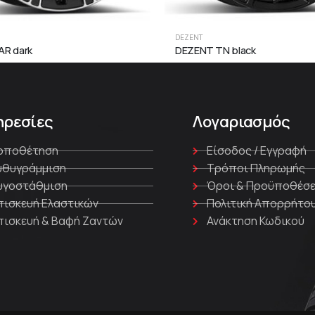
DEZENT
AR dark
DEZENT TN black
ηρεσίες
Λογαριασμός
οποθέτηση
Είσοδος / Εγγραφή
υθυγράμμιση
Τρόποι Πληρωμής
υγοστάθμιση
Όροι & Προϋποθέσε
πισκευή Ελαστικών
Πολιτική Απορρήτο
πισκευή & Βαφή Ζαντών
Ανάκτηση Κωδικού