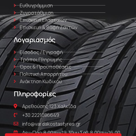
Ευθυγράμμιση
Ζυγοστάθμιση
Επισκευή Ελαστικών
Επισκευή & Βαφή Ζαντών
Λογαριασμός
Είσοδος / Εγγραφή
Τρόποι Πληρωμής
Όροι & Προϋποθέσεις
Πολιτική Απορρήτου
Ανάκτηση Κωδικού
Πληροφορίες
Αρεθούσης 123 Χαλκίδα
+30.2221086649
info@vardakostastyres.gr
Δευ-Παρ:8:00πμ-19:30μμ Σαβ:8:00πμ-16:00