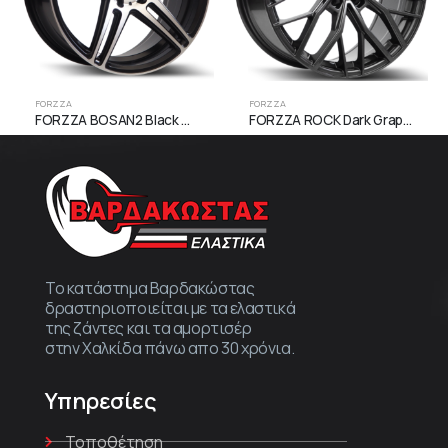
FORZZA
FORZZA
FORZZA BOSAN2 Black Matt Face Machined
FORZZA ROCK Dark Graphite
Το κατάστημα Βαρδακώστας
δραστηριοποιείται με τα ελαστικά
της ζάντες και τα αμορτισέρ
στην Χαλκίδα πάνω απο 30 χρόνια.
Υπηρεσίες
Τοποθέτηση