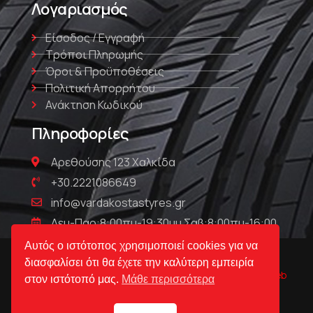
Λογαριασμός
Είσοδος / Εγγραφή
Τρόποι Πληρωμής
Όροι & Προϋποθέσεις
Πολιτική Απορρήτου
Ανάκτηση Κωδικού
Πληροφορίες
Αρεθούσης 123 Χαλκίδα
+30.2221086649
info@vardakostastyres.gr
Δευ-Παρ:8:00πμ-19:30μμ Σαβ:8:00πμ-16:00
Αυτός ο ιστότοπος χρησιμοποιεί cookies για να
διασφαλίσει ότι θα έχετε την καλύτερη εμπειρία
© Βαρδακώστας | Ελαστικά & Ζάντες 2023 Powered by
Web
στον ιστότοπό μας.
Μάθε περισσότερα
Technical