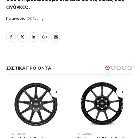
ανάγκες.
Κατηγορία:
OZ Racing
ΣΧΕΤΙΚΆ ΠΡΟΪΌΝΤΑ
OZ RACING
OZ RACING