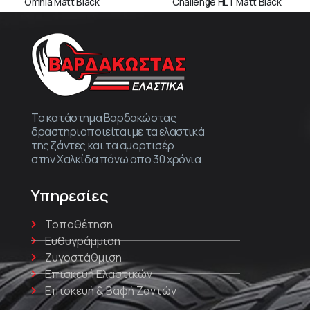
Omnia Matt Black
Challenge HLT Matt Black
Το κατάστημα Βαρδακώστας
δραστηριοποιείται με τα ελαστικά
της ζάντες και τα αμορτισέρ
στην Χαλκίδα πάνω απο 30 χρόνια.
Υπηρεσίες
Τοποθέτηση
Ευθυγράμμιση
Ζυγοστάθμιση
Επισκευή Ελαστικών
Επισκευή & Βαφή Ζαντών