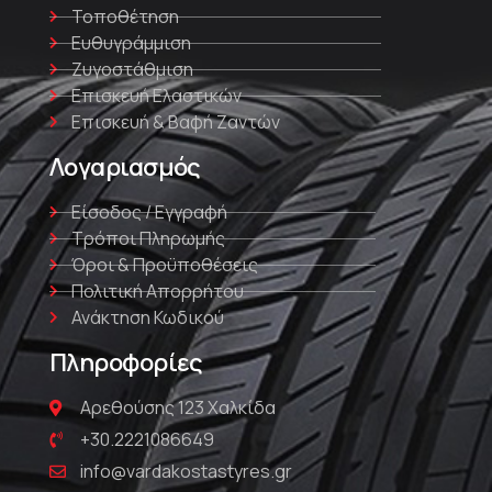
Τοποθέτηση
Ευθυγράμμιση
Ζυγοστάθμιση
Επισκευή Ελαστικών
Επισκευή & Βαφή Ζαντών
Λογαριασμός
Είσοδος / Εγγραφή
Τρόποι Πληρωμής
Όροι & Προϋποθέσεις
Πολιτική Απορρήτου
Ανάκτηση Κωδικού
Πληροφορίες
Αρεθούσης 123 Χαλκίδα
+30.2221086649
info@vardakostastyres.gr