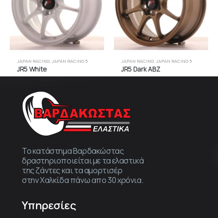
JAPAN RACING
,
JAPAN RACING 5
JAPAN RACING
,
JAPAN RACING 5
JR5 White
JR5 Dark ABZ
Το κατάστημα Βαρδακώστας
δραστηριοποιείται με τα ελαστικά
της ζάντες και τα αμορτισέρ
στην Χαλκίδα πάνω απο 30 χρόνια.
Υπηρεσίες