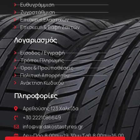
Ευθυγράμμιση
Ζυγοστάθμιση
Επισκευή Ελαστικών
Επισκευή & Βαφή Ζαντών
Λογαριασμός
Είσοδος / Εγγραφή
Τρόποι Πληρωμής
Όροι & Προϋποθέσεις
Πολιτική Απορρήτου
Ανάκτηση Κωδικού
Πληροφορίες
Αρεθούσης 123 Χαλκίδα
+30.2221086649
info@vardakostastyres.gr
Δευ-Παρ:8:00πμ-19:30μμ Σαβ:8:00πμ-16:00