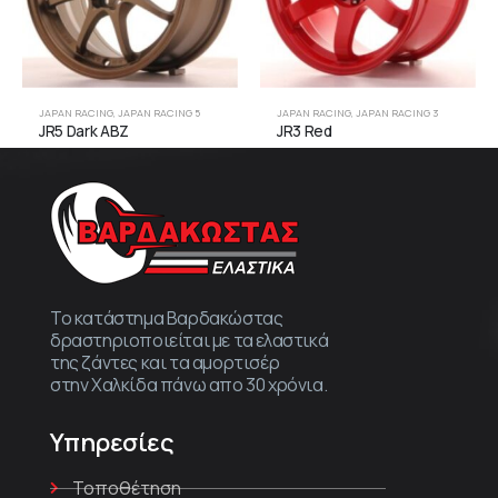
JAPAN RACING
,
JAPAN RACING 5
JAPAN RACING
,
JAPAN RACING 3
JR5 Dark ABZ
JR3 Red
Το κατάστημα Βαρδακώστας
δραστηριοποιείται με τα ελαστικά
της ζάντες και τα αμορτισέρ
στην Χαλκίδα πάνω απο 30 χρόνια.
Υπηρεσίες
Τοποθέτηση