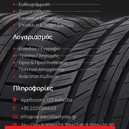
Ευθυγράμμιση
Ζυγοστάθμιση
Επισκευή Ελαστικών
Επισκευή & Βαφή Ζαντών
Λογαριασμός
Είσοδος / Εγγραφή
Τρόποι Πληρωμής
Όροι & Προϋποθέσεις
Πολιτική Απορρήτου
Ανάκτηση Κωδικού
Πληροφορίες
Αρεθούσης 123 Χαλκίδα
+30.2221086649
info@vardakostastyres.gr
Δευ-Παρ:8:00πμ-19:30μμ Σαβ:8:00πμ-16:00