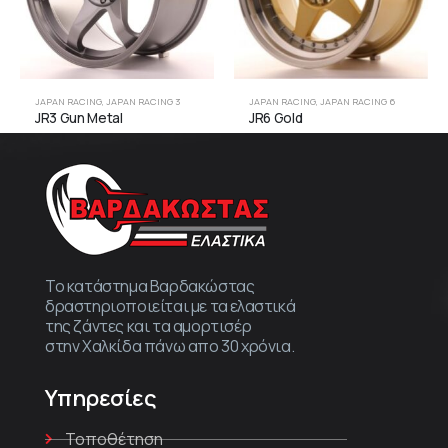
JAPAN RACING
,
JAPAN RACING 3
JAPAN RACING
,
JAPAN RACING 6
JR3 Gun Metal
JR6 Gold
Το κατάστημα Βαρδακώστας
δραστηριοποιείται με τα ελαστικά
της ζάντες και τα αμορτισέρ
στην Χαλκίδα πάνω απο 30 χρόνια.
Υπηρεσίες
Τοποθέτηση