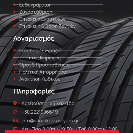
Ευθυγράμμιση
Ζυγοστάθμιση
Επισκευή Ελαστικών
Επισκευή & Βαφή Ζαντών
Λογαριασμός
Είσοδος / Εγγραφή
Τρόποι Πληρωμής
Όροι & Προϋποθέσεις
Πολιτική Απορρήτου
Ανάκτηση Κωδικού
Πληροφορίες
Αρεθούσης 123 Χαλκίδα
+30.2221086649
info@vardakostastyres.gr
Δευ-Παρ:8:00πμ-19:30μμ Σαβ:8:00πμ-16:00