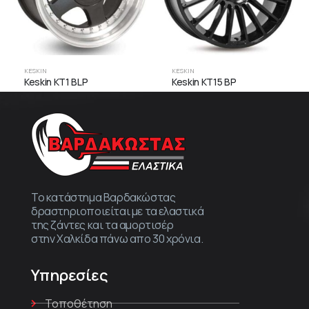
KESKIN
KESKIN
Keskin KT1 BLP
Keskin KT15 BP
Το κατάστημα Βαρδακώστας
δραστηριοποιείται με τα ελαστικά
της ζάντες και τα αμορτισέρ
στην Χαλκίδα πάνω απο 30 χρόνια.
Υπηρεσίες
Τοποθέτηση