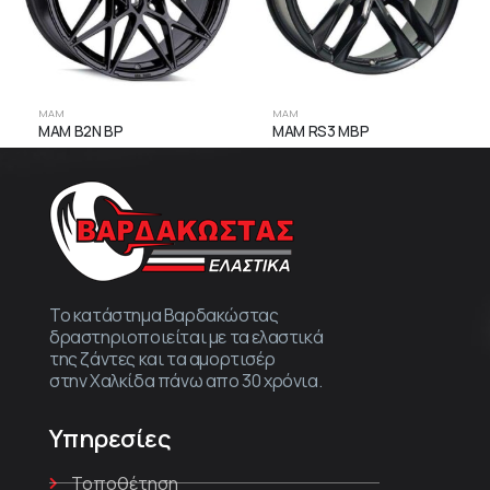
MAM
MAM
MAM B2N BP
MAM RS3 MBP
Το κατάστημα Βαρδακώστας
δραστηριοποιείται με τα ελαστικά
της ζάντες και τα αμορτισέρ
στην Χαλκίδα πάνω απο 30 χρόνια.
Υπηρεσίες
Τοποθέτηση