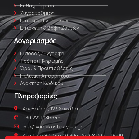
Ευθυγράμμιση
Ζυγοστάθμιση
Επισκευή Ελαστικών
Επισκευή & Βαφή Ζαντών
Λογαριασμός
Είσοδος / Εγγραφή
Τρόποι Πληρωμής
Όροι & Προϋποθέσεις
Πολιτική Απορρήτου
Ανάκτηση Κωδικού
Πληροφορίες
Αρεθούσης 123 Χαλκίδα
+30.2221086649
info@vardakostastyres.gr
Δευ-Παρ:8:00πμ-19:30μμ Σαβ:8:00πμ-16:00