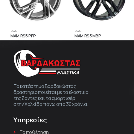
MAM
MAM
MAM RS5 PFP
MAM RS3 MBP
Το κατάστημα Βαρδακώστας
δραστηριοποιείται με τα ελαστικά
της ζάντες και τα αμορτισέρ
στην Χαλκίδα πάνω απο 30 χρόνια.
Υπηρεσίες
Τοποθέτηση