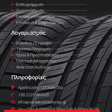
Ευθυγράμμιση
Ζυγοστάθμιση
Επισκευή Ελαστικών
Επισκευή & Βαφή Ζαντών
Λογαριασμός
Είσοδος / Εγγραφή
Τρόποι Πληρωμής
Όροι & Προϋποθέσεις
Πολιτική Απορρήτου
Ανάκτηση Κωδικού
Πληροφορίες
Αρεθούσης 123 Χαλκίδα
+30.2221086649
info@vardakostastyres.gr
Δευ-Παρ:8:00πμ-19:30μμ Σαβ:8:00πμ-16:00