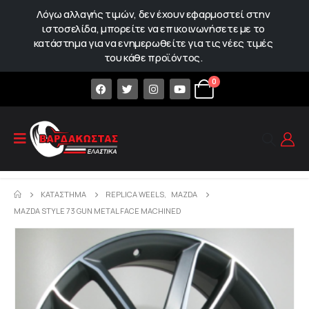
Λόγω αλλαγής τιμών, δεν έχουν εφαρμοστεί στην
ιστοσελίδα, μπορείτε να επικοινωνήσετε με το
κατάστημα για να ενημερωθείτε για τις νέες τιμές
του κάθε προϊόντος.
0
ΚΑΤΆΣΤΗΜΑ
REPLICA WEELS
,
MAZDA
MAZDA STYLE 73 GUN METAL FACE MACHINED