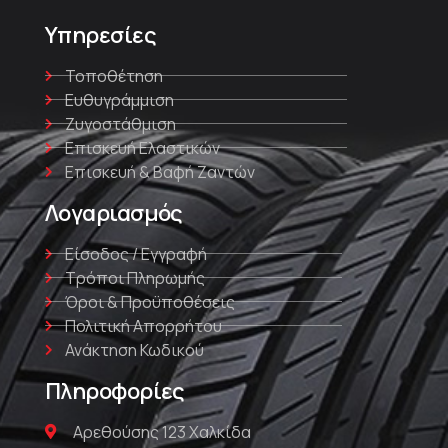
Υπηρεσίες
Τοποθέτηση
Ευθυγράμμιση
Ζυγοστάθμιση
Επισκευή Ελαστικών
Επισκευή & Βαφή Ζαντών
Λογαριασμός
Είσοδος / Εγγραφή
Τρόποι Πληρωμής
Όροι & Προϋποθέσεις
Πολιτική Απορρήτου
Ανάκτηση Κωδικού
Πληροφορίες
Αρεθούσης 123 Χαλκίδα