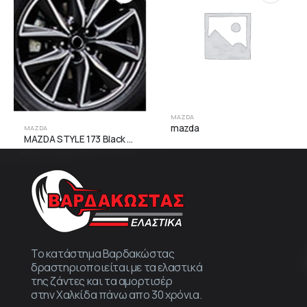
MAZDA
mazda
MAZDA
MAZDA STYLE 173 Black Face Machined
Το κατάστημα Βαρδακώστας
δραστηριοποιείται με τα ελαστικά
της ζάντες και τα αμορτισέρ
στην Χαλκίδα πάνω απο 30 χρόνια.