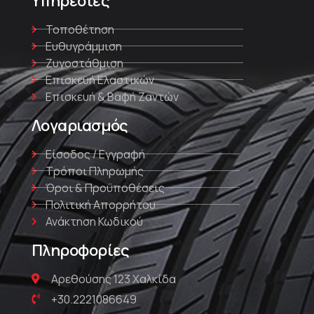
Υπηρεσίες
Τοποθέτηση
Ευθυγράμμιση
Ζυγοστάθμιση
Επισκευή Ελαστικών
Επισκευή & Βαφή Ζαντών
Λογαριασμός
Είσοδος / Εγγραφή
Τρόποι Πληρωμής
Όροι & Προϋποθέσεις
Πολιτική Απορρήτου
Ανάκτηση Κωδικού
Πληροφορίες
Αρεθούσης 123 Χαλκίδα
+30.2221086649