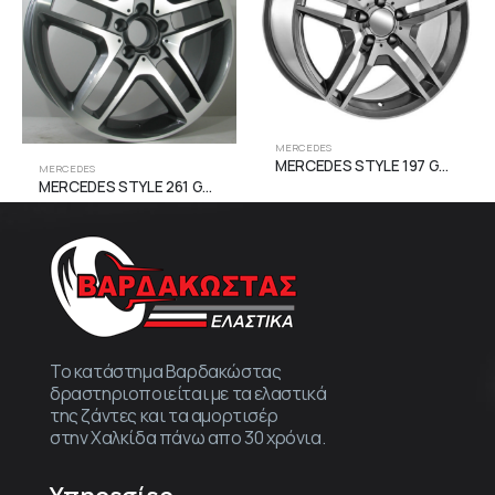
MERCEDES
MERCEDES STYLE 197 Gun Metal Face Machined
MERCEDES
MERCEDES STYLE 261 Gun Metal Face Machined
Το κατάστημα Βαρδακώστας
δραστηριοποιείται με τα ελαστικά
της ζάντες και τα αμορτισέρ
στην Χαλκίδα πάνω απο 30 χρόνια.