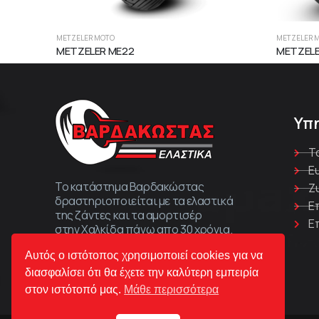
METZELER MOTO
METZELER 
METZELER ME22
METZELE
Υπ
Τ
Ε
Το κατάστημα Βαρδακώστας
Ζ
δραστηριοποιείται με τα ελαστικά
Ε
της ζάντες και τα αμορτισέρ
Ε
στην Χαλκίδα πάνω απο 30 χρόνια.
Αυτός ο ιστότοπος χρησιμοποιεί cookies για να
διασφαλίσει ότι θα έχετε την καλύτερη εμπειρία
στον ιστότοπό μας.
Μάθε περισσότερα