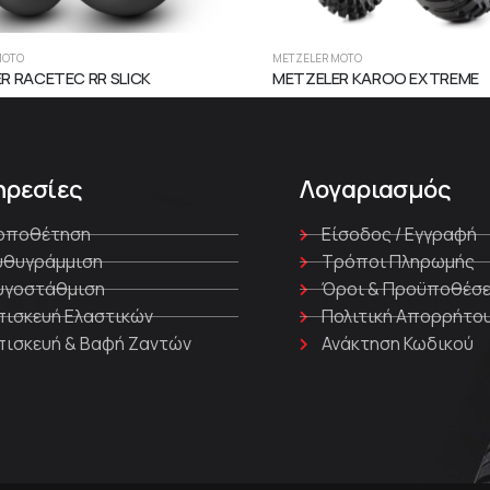
MOTO
METZELER MOTO
R RACETEC RR SLICK
METZELER KAROO EXTREME
ηρεσίες
Λογαριασμός
οποθέτηση
Είσοδος / Εγγραφή
υθυγράμμιση
Τρόποι Πληρωμής
υγοστάθμιση
Όροι & Προϋποθέσε
πισκευή Ελαστικών
Πολιτική Απορρήτο
πισκευή & Βαφή Ζαντών
Ανάκτηση Κωδικού