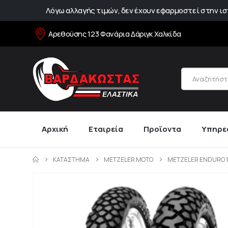
Λόγω αλλαγής τιμών, δεν έχουν εφαρμοστεί στην ιστ
Αρεθούσης 123 Φανάρια Δάριγκ Χαλκίδα
Αρχική
Εταιρεία
Προϊοντα
Υπηρε
ΚΑΤΆΣΤΗΜΑ
METZELER MOTO
METZELER ENDURO 1