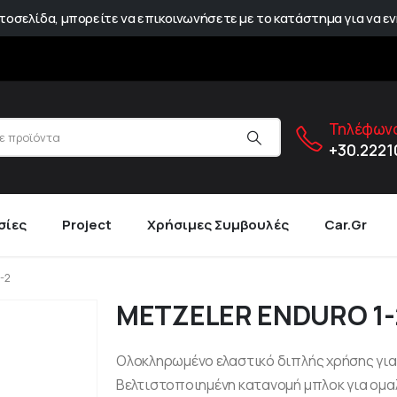
οσελίδα, μπορείτε να επικοινωνήσετε με το κατάστημα για να εν
Τηλέφωνο
+30.222
σίες
Project
Χρήσιμες Συμβουλές
Car.gr
-2
METZELER ENDURO 1-
Ολοκληρωμένο ελαστικό διπλής χρήσης για
Βελτιστοποιημένη κατανομή μπλοκ για ομαλ