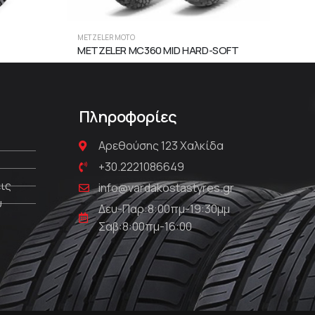
METZELER MOTO
METZ
METZELER MC360 MID HARD-SOFT
MET
Πληροφορίες
Αρεθούσης 123 Χαλκίδα
+30.2221086649
ις
info@vardakostastyres.gr
υ
Δευ-Παρ:8:00πμ-19:30μμ
Σαβ:8:00πμ-16:00