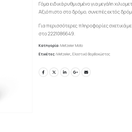
Γόμα ειδικά ρυθμισμένο για μεγάλη χιλιομ
Αξιόπιστο στο δρόμο, συνεπές εκτός δρόμ
Για περισσότερες πληροφορίες σχετικά με 
στο 2221086649.
Κατηγορία:
Metzeler Moto
Ετικέτες:
Metzeler
,
Ελαστικά Βαρδακώστας