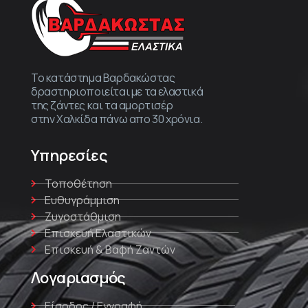
Το κατάστημα Βαρδακώστας
δραστηριοποιείται με τα ελαστικά
της ζάντες και τα αμορτισέρ
στην Χαλκίδα πάνω απο 30 χρόνια.
Υπηρεσίες
Τοποθέτηση
Ευθυγράμμιση
Ζυγοστάθμιση
Επισκευή Ελαστικών
Επισκευή & Βαφή Ζαντών
Λογαριασμός
Είσοδος / Εγγραφή