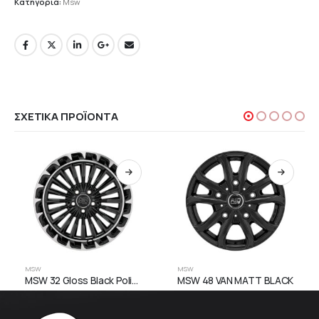
Κατηγορία:
Msw
ΣΧΕΤΙΚΆ ΠΡΟΪΌΝΤΑ
MSW
MSW
MSW 32 Gloss Black Polished Lip
MSW 48 VAN MATT BLACK