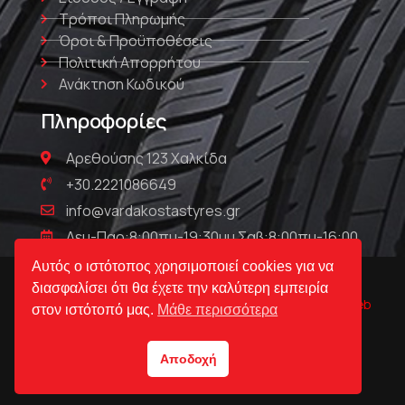
Τρόποι Πληρωμής
Όροι & Προϋποθέσεις
Πολιτική Απορρήτου
Ανάκτηση Κωδικού
Πληροφορίες
Αρεθούσης 123 Χαλκίδα
+30.2221086649
info@vardakostastyres.gr
Δευ-Παρ:8:00πμ-19:30μμ Σαβ:8:00πμ-16:00
Αυτός ο ιστότοπος χρησιμοποιεί cookies για να
διασφαλίσει ότι θα έχετε την καλύτερη εμπειρία
© Βαρδακώστας | Ελαστικά & Ζάντες 2023 Powered by
Web
στον ιστότοπό μας.
Μάθε περισσότερα
Technical
Αποδοχή