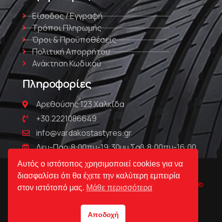
Είσοδος / Εγγραφή
Τρόποι Πληρωμής
Όροι & Προϋποθέσεις
Πολιτική Απορρήτου
Ανάκτηση Κωδικού
Πληροφορίες
Αρεθούσης 123 Χαλκίδα
+30.2221086649
info@vardakostastyres.gr
Δευ-Παρ:8:00πμ-19:30μμ Σαβ:8:00πμ-16:00
Αυτός ο ιστότοπος χρησιμοποιεί cookies για να
διασφαλίσει ότι θα έχετε την καλύτερη εμπειρία
© Βαρδακώστας | Ελαστικά & Ζάντες 2023 Powered by
Web
στον ιστότοπό μας.
Μάθε περισσότερα
Technical
Αποδοχή