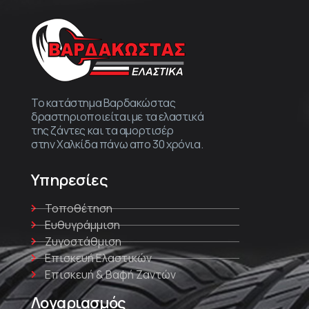
Το κατάστημα Βαρδακώστας
δραστηριοποιείται με τα ελαστικά
της ζάντες και τα αμορτισέρ
στην Χαλκίδα πάνω απο 30 χρόνια.
Υπηρεσίες
Τοποθέτηση
Ευθυγράμμιση
Ζυγοστάθμιση
Επισκευή Ελαστικών
Επισκευή & Βαφή Ζαντών
Λογαριασμός