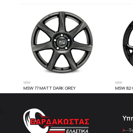
MSW
MSW
MSW 77 MATT DARK GREY
MSW 82 
Υπ
Τ