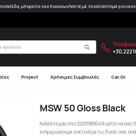
οσελίδα, μπορείτε να επικοινωνήσετε με το κατάστημα για να εν
Τηλέφωνο
+30.222
σίες
Project
Χρήσιμες Συμβουλές
Car.gr
MSW 50 Gloss Black
Καλέστε μας στο 2221086649 ώστε να σας 
ενημερώσουμε σχετικά με τις δικές σας ανά