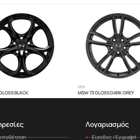
MSW
GLOSS BLACK
MSW 73 GLOSS DARK GREY
ηρεσίες
Λογαριασμός
οποθέτηση
Είσοδος / Εγγραφή