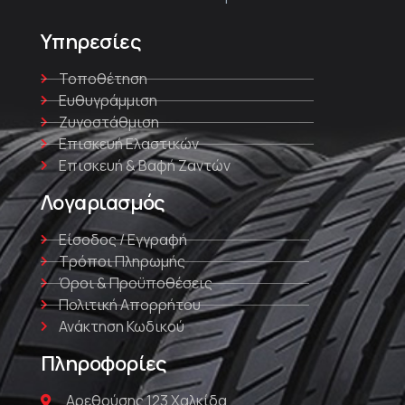
Υπηρεσίες
Τοποθέτηση
Ευθυγράμμιση
Ζυγοστάθμιση
Επισκευή Ελαστικών
Επισκευή & Βαφή Ζαντών
Λογαριασμός
Είσοδος / Εγγραφή
Τρόποι Πληρωμής
Όροι & Προϋποθέσεις
Πολιτική Απορρήτου
Ανάκτηση Κωδικού
Πληροφορίες
Αρεθούσης 123 Χαλκίδα