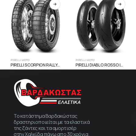
PIRELLI MOTO
PIRELLI MOTO
PIRELLI SCORPION RALLY STR
PIRELLI DIABLO ROSSO IV CORSA
Το κατάστημα Βαρδακώστας
δραστηριοποιείται με τα ελαστικά
της ζάντες και τα αμορτισέρ
στην Χαλκίδα πάνω απο 30 χρόνια.