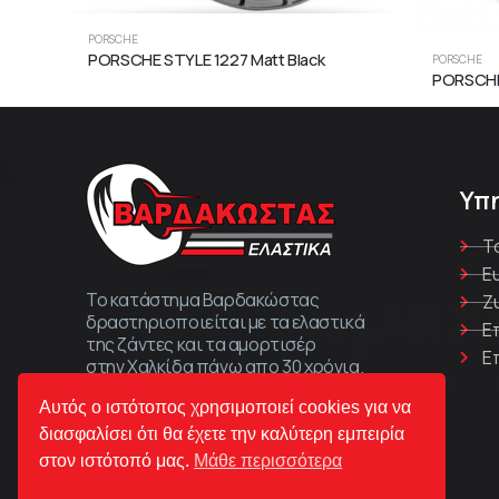
PORSCHE
PORSCHE STYLE 1227 Matt Black
PORSCHE
PORSCHE 
Υπ
Τ
Ε
Το κατάστημα Βαρδακώστας
Ζ
δραστηριοποιείται με τα ελαστικά
Ε
της ζάντες και τα αμορτισέρ
Ε
στην Χαλκίδα πάνω απο 30 χρόνια.
Αυτός ο ιστότοπος χρησιμοποιεί cookies για να
διασφαλίσει ότι θα έχετε την καλύτερη εμπειρία
στον ιστότοπό μας.
Μάθε περισσότερα