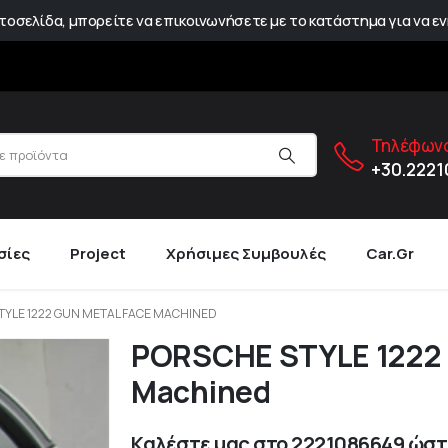
οσελίδα, μπορείτε να επικοινωνήσετε με το κατάστημα για να εν
Τηλέφωνο
+30.222
σίες
Project
Χρήσιμες Συμβουλές
Car.gr
TYLE 1222 GUN METAL FACE MACHINED
PORSCHE STYLE 1222 
Machined
Καλέστε μας στο
2221086649
ώστε