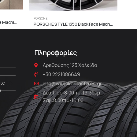
PORS
PORSCHE
PORSCHE STYLE 179 Black Face Machined
PORSCHE STYLE 1350 Black Face Machined
Πληροφορίες
Αρεθούσης 123 Χαλκίδα
+30.2221086649
ις
info@vardakostastyres.gr
υ
Δευ-Παρ:8:00πμ-19:30μμ
Σαβ:8:00πμ-16:00