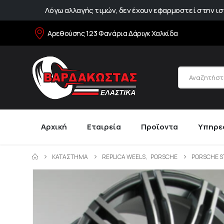
Λόγω αλλαγής τιμών, δεν έχουν εφαρμοστεί στην ιστ
Αρεθούσης 123 Φανάρια Δάριγκ Χαλκίδα
Αρχική
Εταιρεία
Προϊοντα
Υπηρε
ΚΑΤΆΣΤΗΜΑ
REPLICA WEELS
,
PORSCHE
PORSCHE S