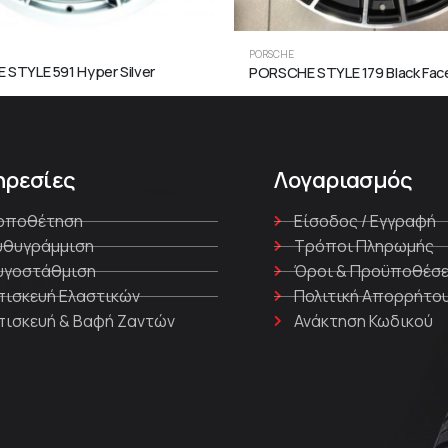
PORSCHE
STYLE 591 Hyper Silver
ηρεσίες
Λογαριασμός
οποθέτηση
Είσοδος / Εγγραφή
υθυγράμμιση
Τρόποι Πληρωμής
υγοστάθμιση
Όροι & Προϋποθέσε
πισκευή Ελαστικών
Πολιτική Απορρήτο
πισκευή & Βαφή Ζαντών
Ανάκτηση Κωδικού