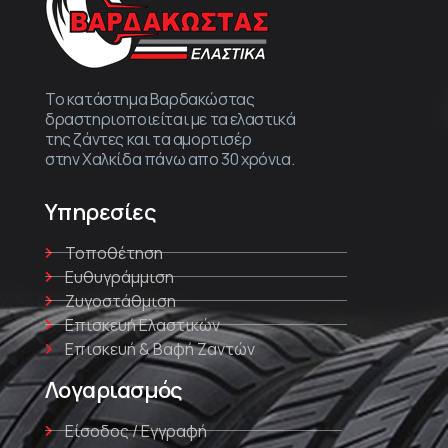
Το κατάστημα Βαρδακώστας
δραστηριοποιείται με τα ελαστικά
της ζάντες και τα αμορτισέρ
στην Χαλκίδα πάνω απο 30 χρόνια.
Υπηρεσίες
Τοποθέτηση
Ευθυγράμμιση
Ζυγοστάθμιση
Επισκευή Ελαστικών
Επισκευή & Βαφή Ζαντών
Λογαριασμός
Είσοδος / Εγγραφή