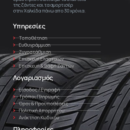
της ζάντες και τα αμορτισέρ
στην Χαλκίδα πάνω απο 30 χρόνια.
Υπηρεσίες
Τοποθέτηση
Ευθυγράμμιση
Ζυγοστάθμιση
Επισκευή Ελαστικών
Επισκευή & Βαφή Ζαντών
Λογαριασμός
Είσοδος / Εγγραφή
Τρόποι Πληρωμής
Όροι & Προϋποθέσεις
Πολιτική Απορρήτου
Ανάκτηση Κωδικού
Πληροφορίες