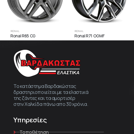
RONAL
RONAL
Ronal R65 CG
Ronal R71 OGMF
Το κατάστημα Βαρδακώστας
δραστηριοποιείται με τα ελαστικά
της ζάντες και τα αμορτισέρ
στην Χαλκίδα πάνω απο 30 χρόνια.
Υπηρεσίες
Τοποθέτηση