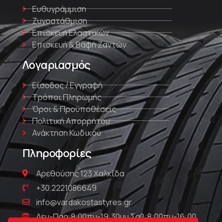
Ευθυγράμμιση
Ζυγοστάθμιση
Επισκευή Ελαστικών
Επισκευή & Βαφή Ζαντών
Λογαριασμός
Είσοδος / Εγγραφή
Τρόποι Πληρωμής
Όροι & Προϋποθέσεις
Πολιτική Απορρήτου
Ανάκτηση Κωδικού
Πληροφορίες
Αρεθούσης 123 Χαλκίδα
+30.2221086649
info@vardakostastyres.gr
Δευ-Παρ:8:00πμ-19:30μμ Σαβ:8:00πμ-16:00