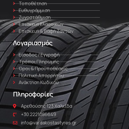
Τοποθέτηση
Ευθυγράμμιση
Ζυγοστάθμιση
Επισκευή Ελαστικών
Επισκευή & Βαφή Ζαντών
Λογαριασμός
Είσοδος / Εγγραφή
Τρόποι Πληρωμής
Όροι & Προϋποθέσεις
Πολιτική Απορρήτου
Ανάκτηση Κωδικού
Πληροφορίες
Αρεθούσης 123 Χαλκίδα
+30.2221086649
info@vardakostastyres.gr