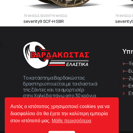
79 WHEELS
,
SEVENTY9 WHEELS
79 WHEELS
,
seventy9 SCF-H SBR
seventy
Υπ
Τ
Ε
Το κατάστημα Βαρδακώστας
Ζ
δραστηριοποιείται με τα ελαστικά
Ε
της ζάντες και τα αμορτισέρ
Ε
στην Χαλκίδα πάνω απο 30 χρόνια.
Αυτός ο ιστότοπος χρησιμοποιεί cookies για να
διασφαλίσει ότι θα έχετε την καλύτερη εμπειρία
στον ιστότοπό μας.
Μάθε περισσότερα