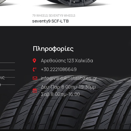
79 WHEELS
,
SEVENTY9 WHEELS
79 W
seventy9 SCF-L TB
sev
Πληροφορίες
Αρεθούσης 123 Χαλκίδα
+30.2221086649
ις
info@vardakostastyres.gr
υ
Δευ-Παρ:8:00πμ-19:30μμ
Σαβ:8:00πμ-16:00