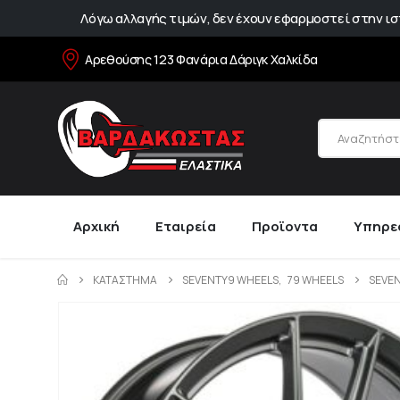
Λόγω αλλαγής τιμών, δεν έχουν εφαρμοστεί στην ιστ
Αρεθούσης 123 Φανάρια Δάριγκ Χαλκίδα
Αρχική
Εταιρεία
Προϊοντα
Υπηρε
ΚΑΤΆΣΤΗΜΑ
SEVENTY9 WHEELS
,
79 WHEELS
SEVEN