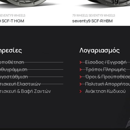
SEVENTY9 WHEELS
79 WHEELS
,
SEVENTY9 WHEELS
9 SCF-T HGM
seventy9 SCF-R HBM
ηρεσίες
Λογαριασμός
οποθέτηση
Είσοδος / Εγγραφή
υθυγράμμιση
Τρόποι Πληρωμής
υγοστάθμιση
Όροι & Προϋποθέσε
πισκευή Ελαστικών
Πολιτική Απορρήτο
πισκευή & Βαφή Ζαντών
Ανάκτηση Κωδικού