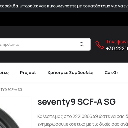
οσελίδα, μπορείτε να επικοινωνήσετε με το κατάστημα για να εν
Τηλέφωνο
+30.222
σίες
Project
Χρήσιμες Συμβουλές
Car.gr
TY9 SCF-A SG
seventy9 SCF-A SG
Καλέστε μας στο 2221086649 ώστε να σας 
ενημερώσουμε σχετικά με τις δικές σας ανά