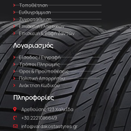
Τοποθέτηση
Ευθυγράμμιση
Ζυγοστάθμιση
Επισκευή Ελαστικών
Επισκευή & Βαφή Ζαντών
Λογαριασμός
Είσοδος / Εγγραφή
Τρόποι Πληρωμής
Όροι & Προϋποθέσεις
Πολιτική Απορρήτου
Ανάκτηση Κωδικού
Πληροφορίες
Αρεθούσης 123 Χαλκίδα
+30.2221086649
info@vardakostastyres.gr