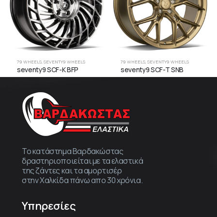
79 WHEELS
,
SEVENTY9 WHEELS
79 WHEELS
,
SEVENTY9 WHEELS
seventy9 SCF-K BFP
seventy9 SCF-T SNB
Το κατάστημα Βαρδακώστας
δραστηριοποιείται με τα ελαστικά
της ζάντες και τα αμορτισέρ
στην Χαλκίδα πάνω απο 30 χρόνια.
Υπηρεσίες