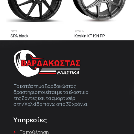
DOTZ
KESKIN
SPA black
Keskin KT19N PP
Το κατάστημα Βαρδακώστας
δραστηριοποιείται με τα ελαστικά
της ζάντες και τα αμορτισέρ
στην Χαλκίδα πάνω απο 30 χρόνια.
Υπηρεσίες
Τοποθέτηση