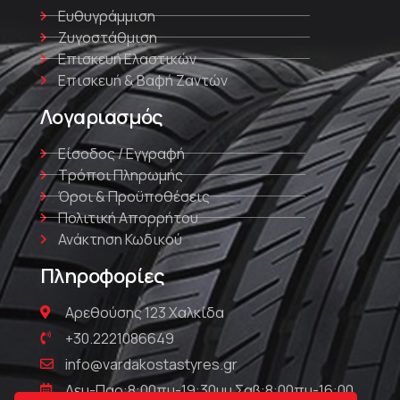
Ευθυγράμμιση
Ζυγοστάθμιση
Επισκευή Ελαστικών
Επισκευή & Βαφή Ζαντών
Λογαριασμός
Είσοδος / Εγγραφή
Τρόποι Πληρωμής
Όροι & Προϋποθέσεις
Πολιτική Απορρήτου
Ανάκτηση Κωδικού
Πληροφορίες
Αρεθούσης 123 Χαλκίδα
+30.2221086649
info@vardakostastyres.gr
Δευ-Παρ:8:00πμ-19:30μμ Σαβ:8:00πμ-16:00