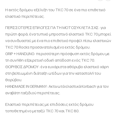
Η εκτός δρόμου εξέλιξη του TKC 70 σε ένα πιο επιθετικό
ελαστικό περιπέτειας.
ΠΕΡΙΣΣΟΤΕΡΕΣ ΕΠΙΛΟΓΕΣ ΓΙΑ ΤΗ ΜΟΤΟΣΥΚΛΕΤΑ ΣΑΣ: για
πρώτη φορά, ένα τυπικό μπροστινό ελαστικό TKC 70 μπορεί
να συνδυαστεί με ένα πιο επιθετικό προφίλ πίσω ελαστικών
TKC 70 Rocks προσανατολισμένο εκτός δρόμου.
GRIP + HANDLING: περισσότερη πρόσφυση εκτός δρόμου με
τη συνήθη εξαιρετική οδική απόδοση ενός TKC 70.
ΘΟΡΥΒΟΣ ΔΡΟΜΟΥ: ένα ευχάριστα αθόρυβο ελαστικό χάρη
στη βελτιωμένη διάταξη ωτίδων για την καταστολή του
θορύβου.
HANDMADE IN GERMANY: Ακτινωτά ελαστικά Korbach για τον
αναβάτη ταξιδιού περιπέτειας.
Ελαστικό περιπέτειας με επιδόσεις εκτός δρόμου
τοποθετημένο μεταξύ TKC 70 και TKC 80.