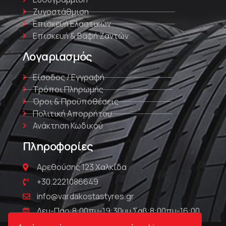
Ζυγοστάθμιση
Επισκευή Ελαστικών
Επισκευή & Βαφή Ζαντών
Λογαριασμός
Είσοδος / Εγγραφή
Τρόποι Πληρωμής
Όροι & Προϋποθέσεις
Πολιτική Απορρήτου
Ανάκτηση Κωδικού
Πληροφορίες
Αρεθούσης 123 Χαλκίδα
+30.2221086649
info@vardakostastyres.gr
Δευ-Παρ:8:00πμ-19:30μμ Σαβ:8:00πμ-16:00