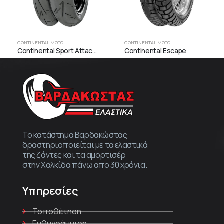
CONTINENTAL MOTO
CONTINENTAL MOTO
Continental Sport Attack 2
Continental Escape
Το κατάστημα Βαρδακώστας
δραστηριοποιείται με τα ελαστικά
της ζάντες και τα αμορτισέρ
στην Χαλκίδα πάνω απο 30 χρόνια.
Υπηρεσίες
Τοποθέτηση
Ευθυγράμμιση