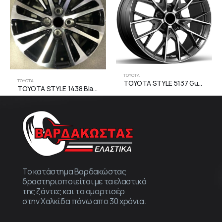
TOYOTA
TOYOTA
TOYOTA STYLE 5137 Gun Metal Face Machined
TOYOTA STYLE 1438 Black Face Machined
Το κατάστημα Βαρδακώστας
δραστηριοποιείται με τα ελαστικά
της ζάντες και τα αμορτισέρ
στην Χαλκίδα πάνω απο 30 χρόνια.