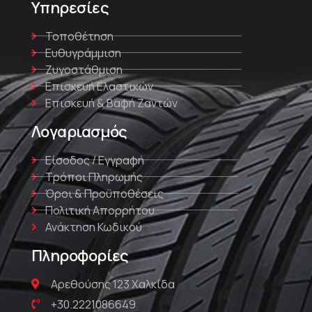
Υπηρεσίες
Τοποθέτηση
Ευθυγράμμιση
Ζυγοστάθμιση
Επισκευή Ελαστικών
Επισκευή & Βαφή Ζαντών
Λογαριασμός
Είσοδος / Εγγραφή
Τρόποι Πληρωμής
Όροι & Προϋποθέσεις
Πολιτική Απορρήτου
Ανάκτηση Κωδικού
Πληροφορίες
Αρεθούσης 123 Χαλκίδα
+30.2221086649