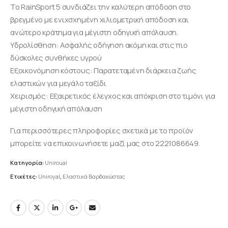
Το RainSport 5 συνδιάζει την καλύτερη απόδοση στο
βρεγμένο με ενιχσχημένη χιλιομετρική απόδοση και
ανώτερο κράτημα για μέγιστη οδηγική απόλαυση.
Υδρολίσθηση: Ασφαλής οδήγηση ακόμη και στις πιο
δύσκολες συνθήκες υγρού
Εξοικονόμηση κόστους: Παρατεταμένη διάρκεια ζωής
ελαστικών για μεγάλο ταξίδι
Χειρισμός: Εξαιρετικός έλεγχος και απόκριση στο τιμόνι για
μέγιστη οδηγική απόλαυση
Για περισσότερες πληροφορίες σχετικά με το προϊόν
μπορείτε να επικοινωνήσετε μαζί μας στο 2221086649.
Κατηγορία:
Uniroual
Ετικέτες:
Uniroyal
,
Ελαστικά Βαρδακώστας