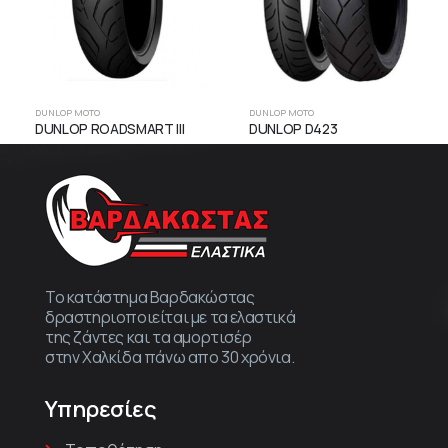
DUNLOP MOTO
DUNLOP MOTO
DUNLOP ROADSMART ΙΙΙ
DUNLOP D423
Το κατάστημα Βαρδακώστας
δραστηριοποιείται με τα ελαστικά
της ζάντες και τα αμορτισέρ
στην Χαλκίδα πάνω απο 30 χρόνια.
Υπηρεσίες