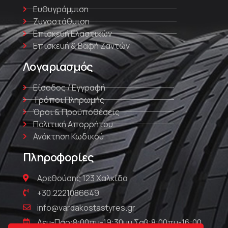
Ευθυγράμμιση
Ζυγοστάθμιση
Επισκευή Ελαστικών
Επισκευή & Βαφή Ζαντών
Λογαριασμός
Είσοδος / Εγγραφή
Τρόποι Πληρωμής
Όροι & Προϋποθέσεις
Πολιτική Απορρήτου
Ανάκτηση Κωδικού
Πληροφορίες
Αρεθούσης 123 Χαλκίδα
+30.2221086649
info@vardakostastyres.gr
Δευ-Παρ:8:00πμ-19:30μμ Σαβ:8:00πμ-16:00