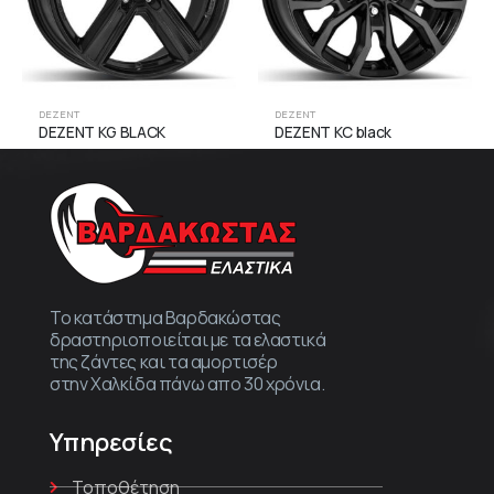
DEZENT
DEZENT
DEZENT KG BLACK
DEZENT KC black
Το κατάστημα Βαρδακώστας
δραστηριοποιείται με τα ελαστικά
της ζάντες και τα αμορτισέρ
στην Χαλκίδα πάνω απο 30 χρόνια.
Υπηρεσίες
Τοποθέτηση