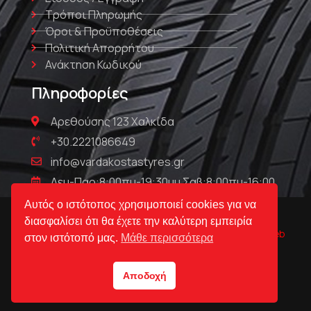
Τρόποι Πληρωμής
Όροι & Προϋποθέσεις
Πολιτική Απορρήτου
Ανάκτηση Κωδικού
Πληροφορίες
Αρεθούσης 123 Χαλκίδα
+30.2221086649
info@vardakostastyres.gr
Δευ-Παρ:8:00πμ-19:30μμ Σαβ:8:00πμ-16:00
Αυτός ο ιστότοπος χρησιμοποιεί cookies για να
διασφαλίσει ότι θα έχετε την καλύτερη εμπειρία
© Βαρδακώστας | Ελαστικά & Ζάντες 2023 Powered by
Web
στον ιστότοπό μας.
Μάθε περισσότερα
Technical
Αποδοχή