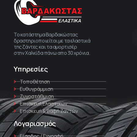
Το κατάστημα Βαρδακώστας
δραστηριοποιείται με τα ελαστικά
της ζάντες και τα αμορτισέρ
στην Χαλκίδα πάνω απο 30 χρόνια.
Υπηρεσίες
Τοποθέτηση
Ευθυγράμμιση
Ζυγοστάθμιση
Επισκευή Ελαστικών
Επισκευή & Βαφή Ζαντών
Λογαριασμός
Είσοδος / Εγγραφή