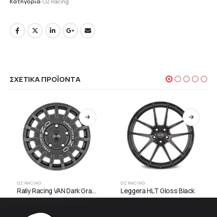
Κατηγορία:
OZ Racing
ΣΧΕΤΙΚΆ ΠΡΟΪΌΝΤΑ
OZ RACING
OZ RACING
Rally Racing VAN Dark Graphite+Silver Lettering
Leggera HLT Gloss Black