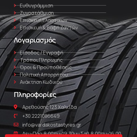
Ευθυγράμμιση
Ζυγοστάθμιση
Επισκευή Ελαστικών
Επισκευή & Βαφή Ζαντών
Λογαριασμός
Είσοδος / Εγγραφή
Τρόποι Πληρωμής
Όροι & Προϋποθέσεις
Πολιτική Απορρήτου
Ανάκτηση Κωδικού
Πληροφορίες
Αρεθούσης 123 Χαλκίδα
+30.2221086649
info@vardakostastyres.gr
Δευ-Παρ:8:00πμ-19:30μμ Σαβ:8:00πμ-16:00