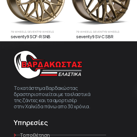
79 WHEELS
,
SEVENTY9 WHEELS
79 WHEELS
,
SEVENTY9 WHEELS
seventy9 SCF-R SNB
seventy9 SV-C SBR
Το κατάστημα Βαρδακώστας
δραστηριοποιείται με τα ελαστικά
της ζάντες και τα αμορτισέρ
στην Χαλκίδα πάνω απο 30 χρόνια.
Υπηρεσίες
Τοποθέτηση