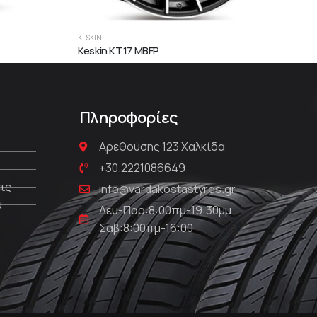
KESKIN
KESKI
Keskin KT17 MBFP
Kes
Πληροφορίες
Αρεθούσης 123 Χαλκίδα
+30.2221086649
ις
info@vardakostastyres.gr
υ
Δευ-Παρ:8:00πμ-19:30μμ
Σαβ:8:00πμ-16:00