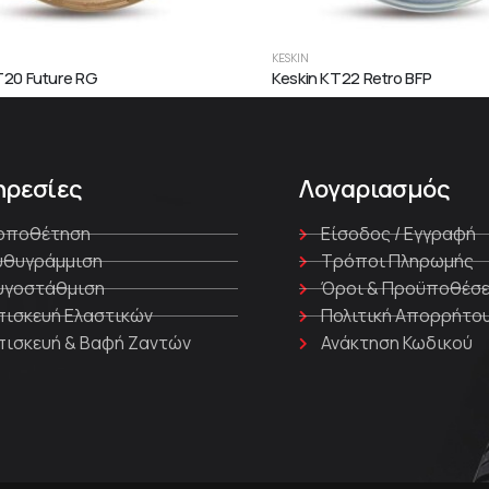
KESKIN
T20 Future RG
Keskin KT22 Retro BFP
ηρεσίες
Λογαριασμός
οποθέτηση
Είσοδος / Εγγραφή
υθυγράμμιση
Τρόποι Πληρωμής
υγοστάθμιση
Όροι & Προϋποθέσε
πισκευή Ελαστικών
Πολιτική Απορρήτο
πισκευή & Βαφή Ζαντών
Ανάκτηση Κωδικού