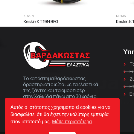
KESKIN
KESKIN
Keskin KT19N BFG
Keskin K
Υπ
Τ
Ε
Το κατάστημα Βαρδακώστας
Ζ
δραστηριοποιείται με τα ελαστικά
Ε
της ζάντες και τα αμορτισέρ
Ε
στην Χαλκίδα πάνω απο 30 χρόνια.
Αυτός ο ιστότοπος χρησιμοποιεί cookies για να
διασφαλίσει ότι θα έχετε την καλύτερη εμπειρία
στον ιστότοπό μας.
Μάθε περισσότερα