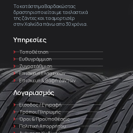
Το κατάστημα Βαρδακώστας
δραστηριοποιείται με τα ελαστικά
της ζάντες και τα αμορτισέρ
στην Χαλκίδα πάνω απο 30 χρόνια.
Υπηρεσίες
Τοποθέτηση
Ευθυγράμμιση
Ζυγοστάθμιση
Επισκευή Ελαστικών
Επισκευή & Βαφή Ζαντών
Λογαριασμός
Είσοδος / Εγγραφή
Τρόποι Πληρωμής
Όροι & Προϋποθέσεις
Πολιτική Απορρήτου