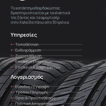
Το κατάστημα Βαρδακώστας
δραστηριοποιείται με τα ελαστικά
της ζάντες και τα αμορτισέρ
στην Χαλκίδα πάνω απο 30 χρόνια.
Υπηρεσίες
Τοποθέτηση
Ευθυγράμμιση
Ζυγοστάθμιση
Επισκευή Ελαστικών
Επισκευή & Βαφή Ζαντών
Λογαριασμός
Είσοδος / Εγγραφή
Τρόποι Πληρωμής
Όροι & Προϋποθέσεις
Πολιτική Απορρήτου