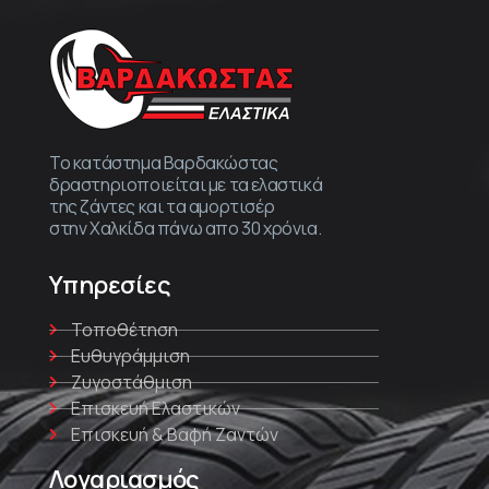
Το κατάστημα Βαρδακώστας
δραστηριοποιείται με τα ελαστικά
της ζάντες και τα αμορτισέρ
στην Χαλκίδα πάνω απο 30 χρόνια.
Υπηρεσίες
Τοποθέτηση
Ευθυγράμμιση
Ζυγοστάθμιση
Επισκευή Ελαστικών
Επισκευή & Βαφή Ζαντών
Λογαριασμός