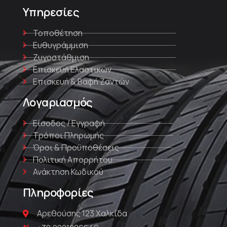
Υπηρεσίες
Τοποθέτηση
Ευθυγράμμιση
Ζυγοστάθμιση
Επισκευή Ελαστικών
Επισκευή & Βαφή Ζαντών
Λογαριασμός
Είσοδος / Εγγραφή
Τρόποι Πληρωμής
Όροι & Προϋποθέσεις
Πολιτική Απορρήτου
Ανάκτηση Κωδικού
Πληροφορίες
Αρεθούσης 123 Χαλκίδα