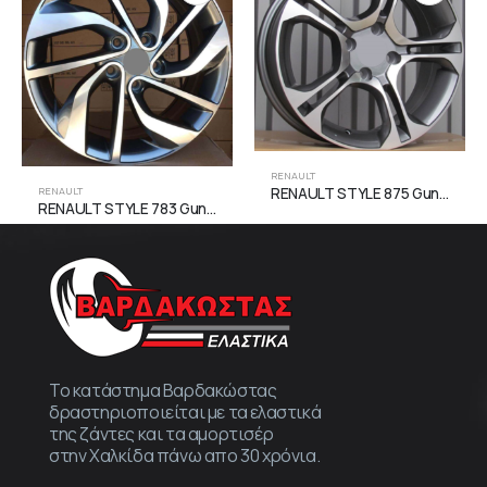
RENAULT
RENAULT STYLE 875 Gun Metal Face Machined
RENAULT
RENAULT STYLE 783 Gun Metal Face Machined
Το κατάστημα Βαρδακώστας
δραστηριοποιείται με τα ελαστικά
της ζάντες και τα αμορτισέρ
στην Χαλκίδα πάνω απο 30 χρόνια.