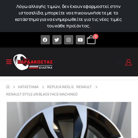
Λόγω αλλαγής τιμών, δεν έχουν εφαρμοστεί στην
ιστοσελίδα, μπορείτε να επικοινωνήσετε με το
κατάστημα για να ενημερωθείτε για τις νέες τιμές
του κάθε προϊόντος.
0
ΚΑΤΆΣΤΗΜΑ
REPLICA WEELS
,
RENAULT
RENAULT STYLE 415 BLACK FACE MACHINED