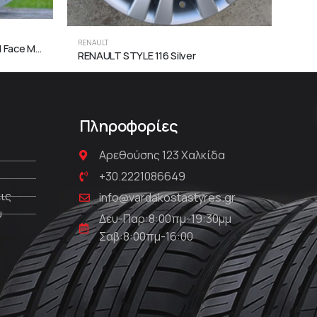
RENAULT
RENA
RENAULT STYLE 415 Gun Metal Face Machined
RENAULT STYLE 116 Silver
Πληροφορίες
Αρεθούσης 123 Χαλκίδα
+30.2221086649
ις
info@vardakostastyres.gr
υ
Δευ-Παρ:8:00πμ-19:30μμ
Σαβ:8:00πμ-16:00