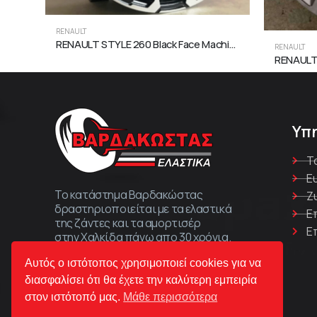
RENAULT
RENAULT STYLE 260 Black Face Machined
RENAULT
Υπ
Τ
Ε
Το κατάστημα Βαρδακώστας
Ζ
δραστηριοποιείται με τα ελαστικά
Ε
της ζάντες και τα αμορτισέρ
Ε
στην Χαλκίδα πάνω απο 30 χρόνια.
Αυτός ο ιστότοπος χρησιμοποιεί cookies για να
διασφαλίσει ότι θα έχετε την καλύτερη εμπειρία
στον ιστότοπό μας.
Μάθε περισσότερα