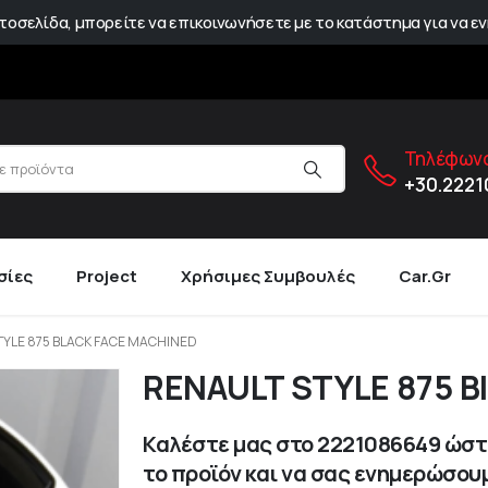
οσελίδα, μπορείτε να επικοινωνήσετε με το κατάστημα για να εν
Τηλέφωνο
+30.222
σίες
Project
Χρήσιμες Συμβουλές
Car.gr
TYLE 875 BLACK FACE MACHINED
RENAULT STYLE 875 Bl
Καλέστε μας στο
2221086649
ώστε
το προϊόν και να σας ενημερώσουμ