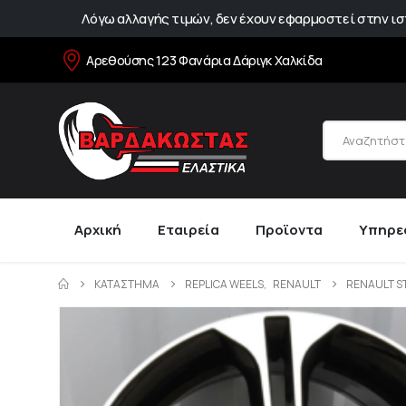
Λόγω αλλαγής τιμών, δεν έχουν εφαρμοστεί στην ιστ
Αρεθούσης 123 Φανάρια Δάριγκ Χαλκίδα
Αρχική
Εταιρεία
Προϊοντα
Υπηρε
ΚΑΤΆΣΤΗΜΑ
REPLICA WEELS
,
RENAULT
RENAULT S