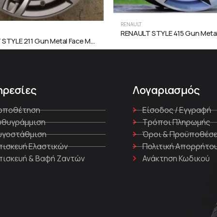
RENAULT
RENAULT STYLE 211 Gun Metal Face Machined
ηρεσίες
Λογαριασμός
οποθέτηση
Είσοδος / Εγγραφή
υθυγράμμιση
Τρόποι Πληρωμής
υγοστάθμιση
Όροι & Προϋποθέσε
πισκευή Ελαστικών
Πολιτική Απορρήτο
πισκευή & Βαφή Ζαντών
Ανάκτηση Κωδικού