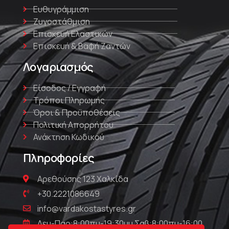
Ευθυγράμμιση
Ζυγοστάθμιση
Επισκευή Ελαστικών
Επισκευή & Βαφή Ζαντών
Λογαριασμός
Είσοδος / Εγγραφή
Τρόποι Πληρωμής
Όροι & Προϋποθέσεις
Πολιτική Απορρήτου
Ανάκτηση Κωδικού
Πληροφορίες
Αρεθούσης 123 Χαλκίδα
+30.2221086649
info@vardakostastyres.gr
Δευ-Παρ:8:00πμ-19:30μμ Σαβ:8:00πμ-16:00