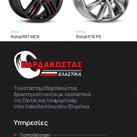
RONAL
RONAL
Ronal R57 MCR
Ronal R70 PS
Το κατάστημα Βαρδακώστας
δραστηριοποιείται με τα ελαστικά
της ζάντες και τα αμορτισέρ
στην Χαλκίδα πάνω απο 30 χρόνια.
Υπηρεσίες
Τοποθέτηση