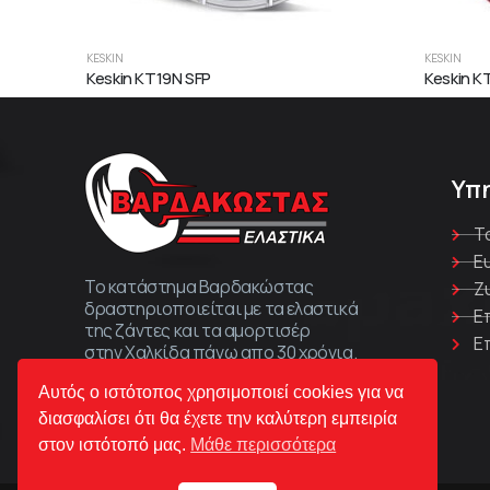
KESKIN
KESKIN
Keskin KT19N SFP
Keskin K
Υπ
Τ
Ε
Το κατάστημα Βαρδακώστας
Ζ
δραστηριοποιείται με τα ελαστικά
Ε
της ζάντες και τα αμορτισέρ
Ε
στην Χαλκίδα πάνω απο 30 χρόνια.
Αυτός ο ιστότοπος χρησιμοποιεί cookies για να
διασφαλίσει ότι θα έχετε την καλύτερη εμπειρία
στον ιστότοπό μας.
Μάθε περισσότερα