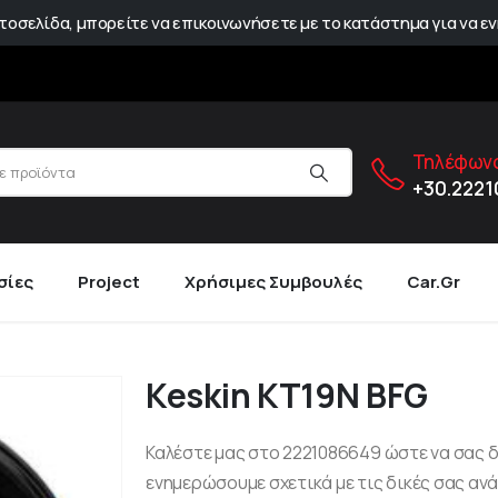
οσελίδα, μπορείτε να επικοινωνήσετε με το κατάστημα για να εν
Τηλέφωνο
+30.222
σίες
Project
Χρήσιμες Συμβουλές
Car.gr
Keskin KT19N BFG
Καλέστε μας στο 2221086649 ώστε να σας 
ενημερώσουμε σχετικά με τις δικές σας ανά