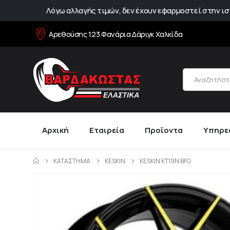
Λόγω αλλαγής τιμών, δεν έχουν εφαρμοστεί στην ιστ
Αρεθούσης 123 Φανάρια Δάριγκ Χαλκίδα
Αρχική
Εταιρεία
Προϊοντα
Υπηρε
ΚΑΤΆΣΤΗΜΑ
KESKIN
KESKIN KT19N BFG