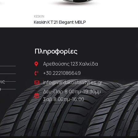
KESKIN
KESKI
Keskin KT21 Elegant MBLP
Kesk
Πληροφορίες
Αρεθούσης 123 Χαλκίδα
+30.2221086649
ις
info@vardakostastyres.gr
υ
Δευ-Παρ:8:00πμ-19:30μμ
Σαβ:8:00πμ-16:00