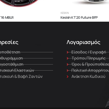
KESKIN
T16 MBLR
Keskin KT20 Future BFP
ηρεσίες
Λογαριασμός
οποθέτηση
Είσοδος / Εγγραφή
υθυγράμμιση
Τρόποι Πληρωμής
υγοστάθμιση
Όροι & Προϋποθέσε
πισκευή Ελαστικών
Πολιτική Απορρήτο
πισκευή & Βαφή Ζαντών
Ανάκτηση Κωδικού