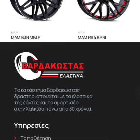
MAM
MAM
MAM B3N MBLP
MAM RS4 BPRI
Το κατάστημα Βαρδακώστας
δραστηριοποιείται με τα ελαστικά
της ζάντες και τα αμορτισέρ
στην Χαλκίδα πάνω απο 30 χρόνια.
Υπηρεσίες
Τοποθέτηση