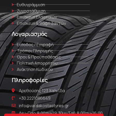
Ευθυγράμμιση
Ζυγοστάθμιση
Επισκευή Ελαστικών
Επισκευή & Βαφή Ζαντών
Λογαριασμός
Είσοδος / Εγγραφή
Τρόποι Πληρωμής
Όροι & Προϋποθέσεις
Πολιτική Απορρήτου
Ανάκτηση Κωδικού
Πληροφορίες
Αρεθούσης 123 Χαλκίδα
+30.2221086649
info@vardakostastyres.gr
Δευ-Παρ:8:00πμ-19:30μμ Σαβ:8:00πμ-16:00